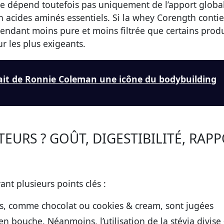
e dépend toutefois pas uniquement de l’apport globa
en acides aminés essentiels. Si la whey Corength conti
pendant moins pure et moins filtrée que certains produ
r les plus exigeants.
fait de Ronnie Coleman une icône du bodybuilding
TEURS ? GOÛT, DIGESTIBILITÉ, RAP
t plusieurs points clés :
es, comme chocolat ou cookies & cream, sont jugées
en bouche. Néanmoins, l’utilisation de la stévia divise 