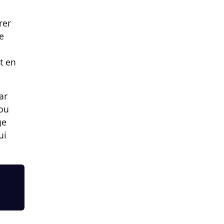
rer
e
t en
ar
 ou
ge
ui