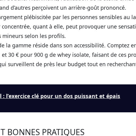
uand d’autres perçoivent un arrière-goût prononcé.
largement plébiscitée par les personnes sensibles au la
y concentrée, quant à elle, peut provoquer une sensat
s mineurs selon les profils.
e la gamme réside dans son accessibilité. Comptez e
et 30 € pour 900 g de whey isolate, faisant de ces pr
 qui surveillent de près leur budget tout en recherchan
l : l’exercice clé pour un dos puissant et épais
 ET BONNES PRATIQUES