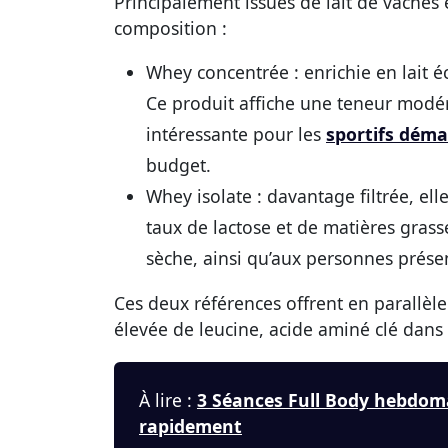
Principalement issues de lait de vaches 
composition :
Whey concentrée :
enrichie en lait 
Ce produit affiche une teneur modéré
intéressante pour les
sportifs déma
budget.
Whey isolate :
davantage filtrée, ell
taux de lactose et de matières grass
sèche, ainsi qu’aux personnes présen
Ces deux références offrent en parallèl
élevée de leucine, acide aminé clé dans
À lire :
3 Séances Full Body hebdom
rapidement