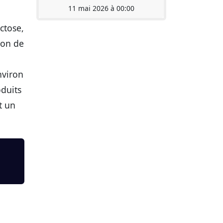
11 mai 2026 à 00:00
ctose,
ion de
nviron
oduits
t un