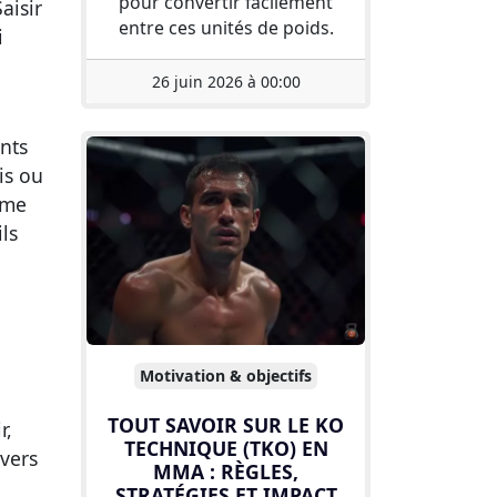
pour convertir facilement
aisir
entre ces unités de poids.
i
26 juin 2026 à 00:00
nts
is ou
rme
ls
Motivation & objectifs
TOUT SAVOIR SUR LE KO
r,
TECHNIQUE (TKO) EN
vers
MMA : RÈGLES,
STRATÉGIES ET IMPACT