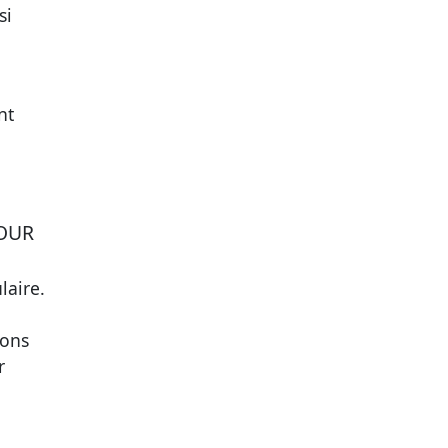
si
nt
POUR
laire.
ions
r