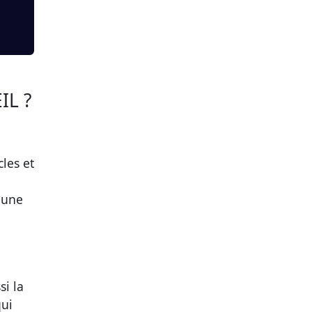
IL ?
cles et
 une
si la
qui