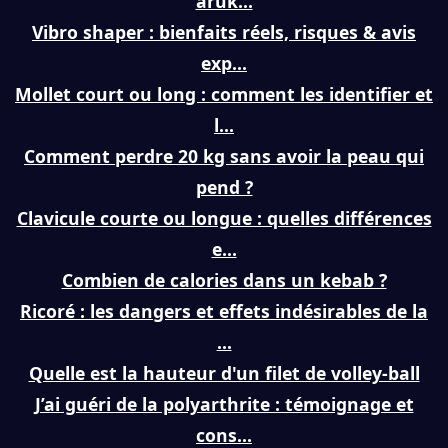
aruk...
Vibro shaper : bienfaits réels, risques & avis
exp...
Mollet court ou long : comment les identifier et
l...
Comment perdre 20 kg sans avoir la peau qui
pend ?
Clavicule courte ou longue : quelles différences
e...
Combien de calories dans un kebab ?
Ricoré : les dangers et effets indésirables de la
...
Quelle est la hauteur d'un filet de volley-ball
J’ai guéri de la polyarthrite : témoignage et
cons...