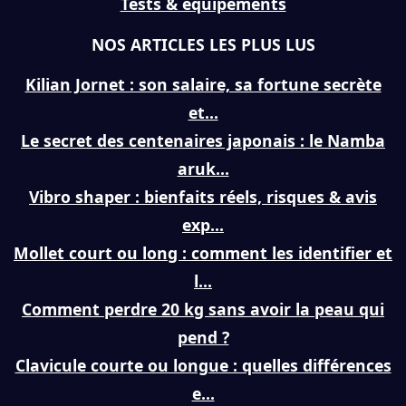
Tests & équipements
NOS ARTICLES LES PLUS LUS
Kilian Jornet : son salaire, sa fortune secrète
et...
Le secret des centenaires japonais : le Namba
aruk...
Vibro shaper : bienfaits réels, risques & avis
exp...
Mollet court ou long : comment les identifier et
l...
Comment perdre 20 kg sans avoir la peau qui
pend ?
Clavicule courte ou longue : quelles différences
e...