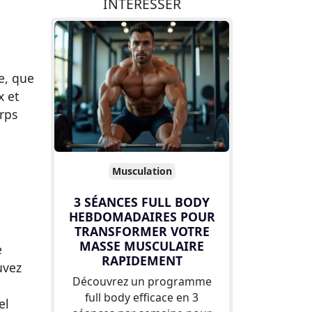
INTÉRESSER
e, que
x et
rps
Musculation
3 SÉANCES FULL BODY
HEBDOMADAIRES POUR
TRANSFORMER VOTRE
MASSE MUSCULAIRE
e
RAPIDEMENT
uvez
Découvrez un programme
full body efficace en 3
el