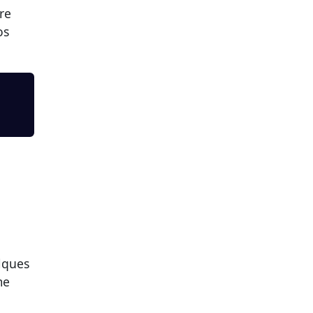
re
os
elques
me