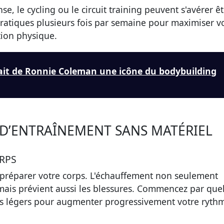
nse, le
cycling
ou le
circuit training
peuvent s'avérer êt
 pratiques plusieurs fois par semaine pour maximiser v
tion physique.
fait de Ronnie Coleman une icône du bodybuilding
 D’ENTRAÎNEMENT SANS MATÉRIEL
RPS
 préparer votre corps.
L'échauffement
non seulement
s, mais prévient aussi les blessures. Commencez par qu
ts légers pour augmenter progressivement votre ryth