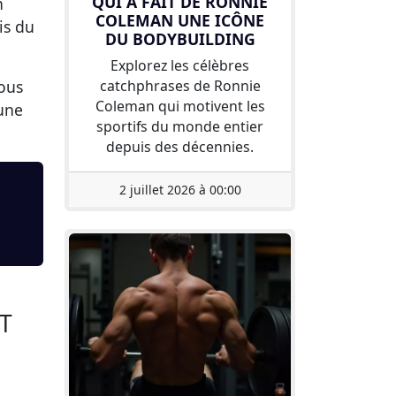
QUI A FAIT DE RONNIE
n
COLEMAN UNE ICÔNE
is du
DU BODYBUILDING
Explorez les célèbres
vous
catchphrases de Ronnie
Coleman qui motivent les
 une
sportifs du monde entier
depuis des décennies.
2 juillet 2026 à 00:00
T