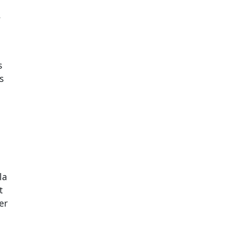
.
s
s
la
t
er