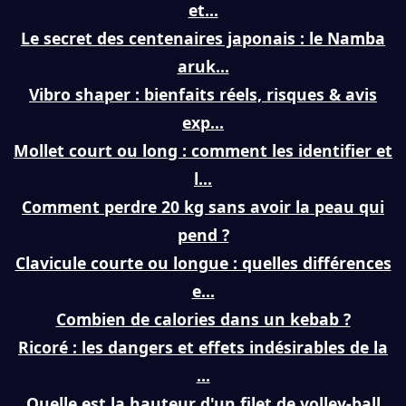
et...
Le secret des centenaires japonais : le Namba
aruk...
Vibro shaper : bienfaits réels, risques & avis
exp...
Mollet court ou long : comment les identifier et
l...
Comment perdre 20 kg sans avoir la peau qui
pend ?
Clavicule courte ou longue : quelles différences
e...
Combien de calories dans un kebab ?
Ricoré : les dangers et effets indésirables de la
...
Quelle est la hauteur d'un filet de volley-ball