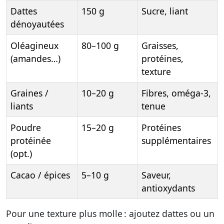
Dattes
150 g
Sucre, liant
dénoyautées
Oléagineux
80–100 g
Graisses,
(amandes…)
protéines,
texture
Graines /
10–20 g
Fibres, oméga-3,
liants
tenue
Poudre
15–20 g
Protéines
protéinée
supplémentaires
(opt.)
Cacao / épices
5–10 g
Saveur,
antioxydants
Pour une texture plus molle : ajoutez dattes ou un