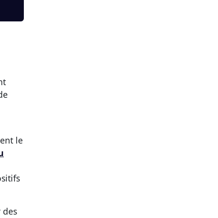
nt
de
ent le
u
sitifs
r des