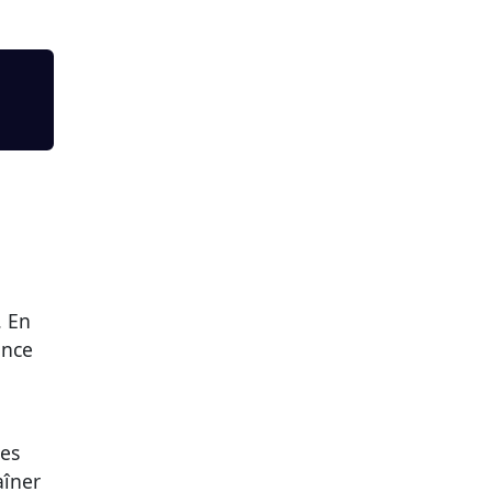
. En
ance
les
aîner