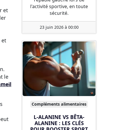
l'activité sportive, en toute
r et
sécurité.
ler
23 juin 2026 à 00:00
 et
n.
t le
meil
s
Compléments alimentaires
L-ALANINE VS BÊTA-
peut
ALANINE : LES CLÉS
POUR BOOSTER SPORT