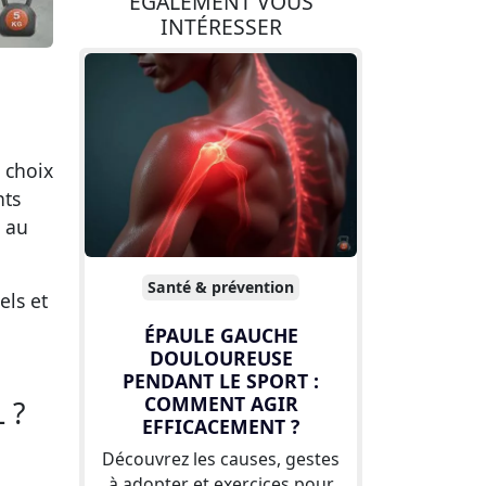
ÉGALEMENT VOUS
INTÉRESSER
 choix
nts
t au
Santé & prévention
els et
ÉPAULE GAUCHE
DOULOUREUSE
PENDANT LE SPORT :
COMMENT AGIR
 ?
EFFICACEMENT ?
Découvrez les causes, gestes
à adopter et exercices pour