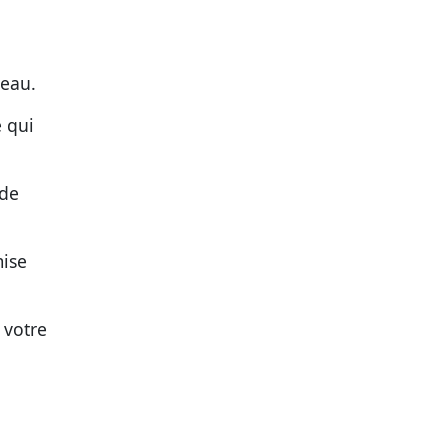
reau.
 qui
 de
mise
 votre