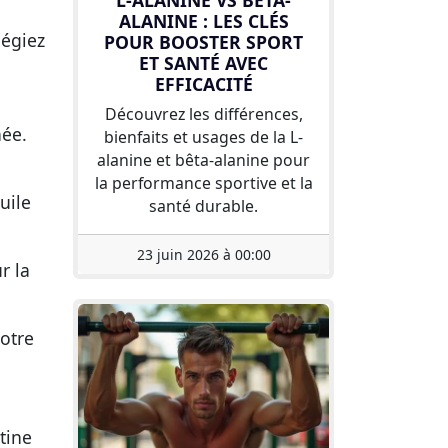
L-ALANINE VS BÊTA-
ALANINE : LES CLÉS
légiez
POUR BOOSTER SPORT
ET SANTÉ AVEC
EFFICACITÉ
Découvrez les différences,
née.
bienfaits et usages de la L-
alanine et bêta-alanine pour
la performance sportive et la
uile
santé durable.
23 juin 2026 à 00:00
r la
votre
tine