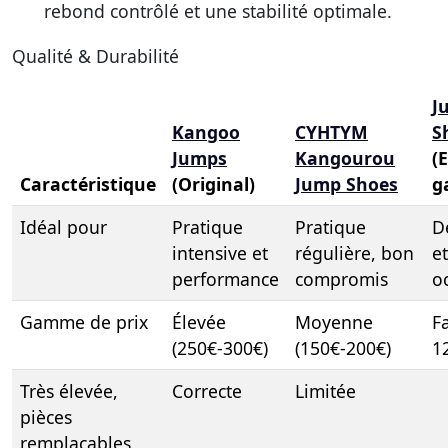
rebond contrôlé et une stabilité optimale.
Qualité & Durabilité
J
Kangoo
CYHTYM
S
Jumps
Kangourou
(
Caractéristique
(Original)
Jump Shoes
g
Idéal pour
Pratique
Pratique
D
intensive et
régulière, bon
e
performance
compromis
o
Gamme de prix
Élevée
Moyenne
F
(250€-300€)
(150€-200€)
1
Très élevée,
Correcte
Limitée
pièces
remplaçables