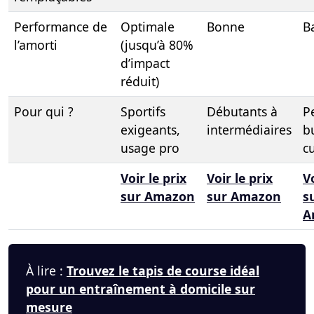
Performance de
Optimale
Bonne
B
l’amorti
(jusqu’à 80%
d’impact
réduit)
Pour qui ?
Sportifs
Débutants à
Pe
exigeants,
intermédiaires
b
usage pro
c
Voir le prix
Voir le prix
Vo
sur Amazon
sur Amazon
s
A
À lire :
Trouvez le tapis de course idéal
pour un entraînement à domicile sur
mesure